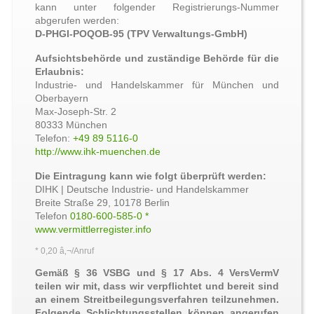
kann unter folgender Registrierungs-Nummer
abgerufen werden:
D-PHGI-POQOB-95 (TPV Verwaltungs-GmbH)
Aufsichtsbehörde und zuständige Behörde für die
Erlaubnis:
Industrie- und Handelskammer für München und
Oberbayern
Max-Joseph-Str. 2
80333 München
Telefon:
+49 89 5116-0
http://www.ihk-muenchen.de
Die Eintragung kann wie folgt überprüft werden:
DIHK | Deutsche Industrie- und Handelskammer
Breite Straße 29, 10178 Berlin
Telefon
0180-600-585-0 *
www.vermittlerregister.info
* 0,20 â‚¬/Anruf
Gemäß § 36 VSBG und § 17 Abs. 4 VersVermV
teilen wir mit, dass wir verpflichtet und bereit sind
an einem Streitbeilegungsverfahren teilzunehmen.
Folgende Schlichtungsstellen können angerufen